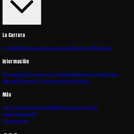
La Carrera
Formato
Distancias
Cronograma
Categorías
Altimetrías
Información
Reglamento
Prevención y Seguridad
Cómo Llegar
Donde
dormir
Preguntas Frecuentes
Apto Médico
Más
Mini Cruce
Clasificación
Staff
Donaciones
Prensa
Vertical
Contacto
Inscripciones